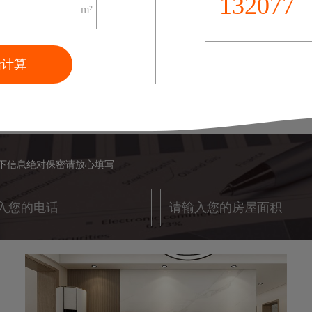
107031
m²
始计算
金水湾112平现代风格VR实景案例
立即预约
现代 | 三居室 | 112m²
以下信息绝对保密请放心填写