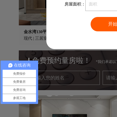
房屋面积：
开
金水湾130平现代风格VR实景案例
立即预约
现代 | 三居室 | 130m²
免费预约量房啦！
*我们承诺
在线咨询
免费报价
免费量房
免费咨询
参观工地