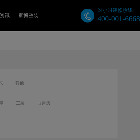
24小时装修热线
资讯
家博整装
400-001-6668
关于我们
公司动态
装修视频
式
其他
业主口碑
屋
工装
自建房