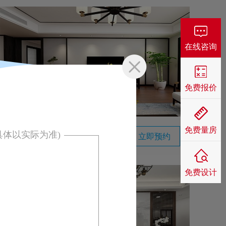
在线咨询
免费报价
金水湾177平新中式风格VR实景案例
免费量房
具体以实际为准)
立即预约
中式 | 四居室 | 177m²
免费设计
：