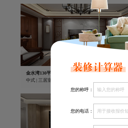
金水湾130平中式风格VR实景案例
立即预约
中式 | 三居室 | 130m²
您的称呼：
您的电话：