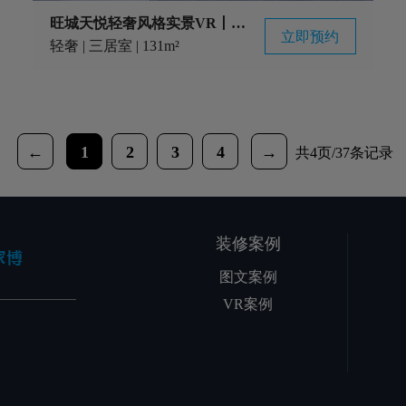
旺城天悦轻奢风格实景VR丨家博同色配套实景案例
立即预约
轻奢 | 三居室 | 131m²
←
1
2
3
4
→
共4页/37条记录
装修案例
图文案例
VR案例