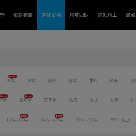
势
爆款整装
装修案例
精英团队
德派精工
装修
套
图文案例
精英设计
工艺视频
障
VR案例
金牌施工
装修
美式
法式
混搭
意式
北欧
轻奢
港
居室
四居室
五居室
错层
复式
别墅
排
120㎡-140㎡
140㎡-200㎡
200㎡-500㎡
500㎡以上