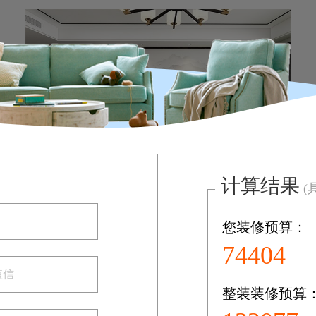
金水湾178平新中式风格VR实景案例
计算结果
(
立即预约
现代 | 四居室 | 178m²
您装修预算：
112990
整装装修预算