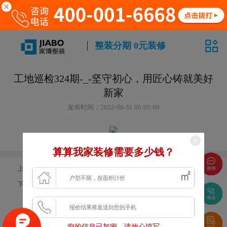
整装分期 0元装修
工地巡检324期-_-坚守初心，用匠心铸就美好
新家
发布时间：2022-08-31 00:00:00
算算我家装修需要多少钱？
上一篇：
工地巡检323期 | 以卓越品质塑造家博形象
下一篇：
工地巡检325期-_-用匠心呵护业主的期待
免费申请户型规划
专属设计师免费1对1全程服务
您的信息已加密，请放心填写